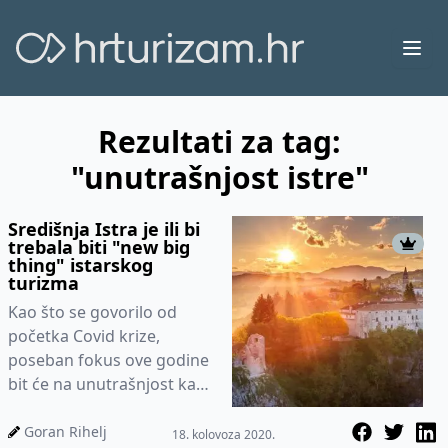
Ope
Rezultati za tag:
"unutrašnjost istre"
Središnja Istra je ili bi
trebala biti "new big
thing" istarskog
turizma
Kao što se govorilo od
početka Covid krize,
poseban fokus ove godine
bit će na unutrašnjost kao i
na luksuze kuće za odmor,
koje su i ove godine izvr...
Goran Rihelj
18. kolovoza 2020.