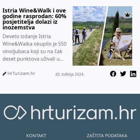
Istria Wine&Walk i ove
godine rasprodan: 60%
posjetitelja dolazi iz
inozemstva
Deveto izdanje Istria
Wine&Walka okupilo je 550
vinoljubaca koji su na čak
deset punktova uživali u
vrhunskoj eno-
gastronomskoj ponudi.
HrTurizam.hr
20. svibnja 2024.
Spoj vina...
KONTAKT
ZAŠTITA PODATAKA