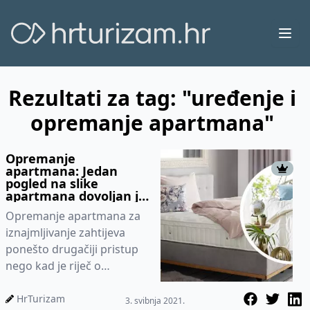
Ope
Rezultati za tag: "uređenje i
opremanje apartmana"
Opremanje
apartmana: Jedan
pogled na slike
apartmana dovoljan je
da gost odluči hoće li
Opremanje apartmana za
apartman unajmiti ili
ne
iznajmljivanje zahtijeva
ponešto drugačiji pristup
nego kad je riječ o
uređenju stambenog
prostora, a najčešće je
HrTurizam
3. svibnja 2021.