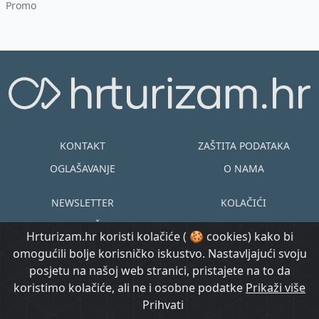
samo jedan p...
Promo
KONTAKT
ZAŠTITA PODATAKA
OGLAŠAVANJE
O NAMA
NEWSLETTER
KOLAČIĆI
UVJETI KORIŠTENJA
EN
HR
Hrturizam.hr koristi kolačiće ( 🍪 cookies) kako bi
omogućili bolje korisničko iskustvo. Nastavljajući svoju
© Copyright
posjetu na našoj web stranici, pristajete na to da
@ Created by
Prijavi se
2015.-2026.
koristimo kolačiće, ali ne i osobne podatke
Morgan Code
Prikaži više
Hrturizam.hr
Prihvati