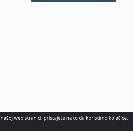
biraju destinacije s
dugoročnom
vizijom
našoj web stranici, pristajete na to da koristimo kolačiće,