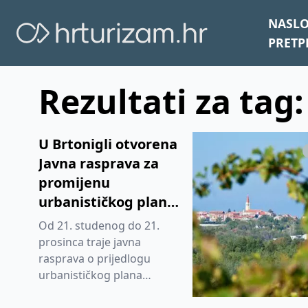
NASL
PRETP
Rezultati za tag:
U Brtonigli otvorena
Javna rasprava za
promijenu
urbanističkog plana
za gradnju hotela i
Od 21. studenog do 21.
28 vila
prosinca traje javna
rasprava o prijedlogu
urbanističkog plana
uređenja turističkog