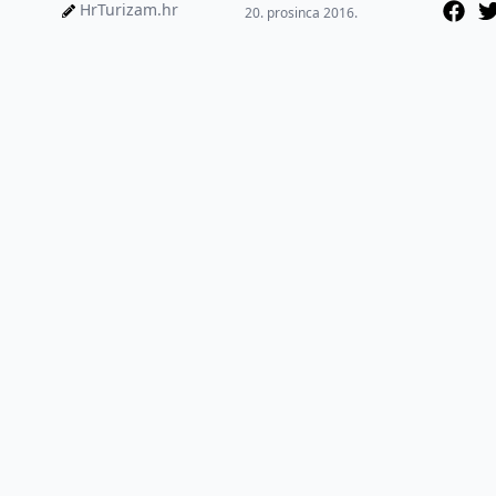
naselja Velika Punta. Riječ
HrTurizam.hr
20. prosinca 2016.
je o području k...