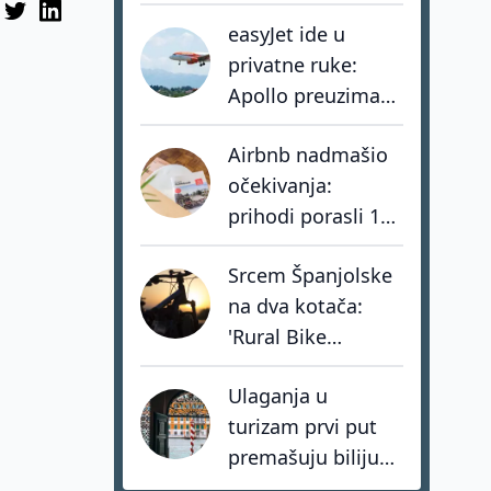
Iluzija ubrzava
easyJet ide u
razvoj vlastite
privatne ruke:
mreže muzeja
Apollo preuzima
jednog od
Airbnb nadmašio
najvećih europskih
očekivanja:
low-cost
prihodi porasli 17
prijevoznika
posto, hoteli rastu
Srcem Španjolske
tri puta brže od
na dva kotača:
privatnog
'Rural Bike
smještaja
Conecta' spašava
Ulaganja u
sela kroz mit o
turizam prvi put
Don Quijoteu
premašuju bilijun
dolara: investitori