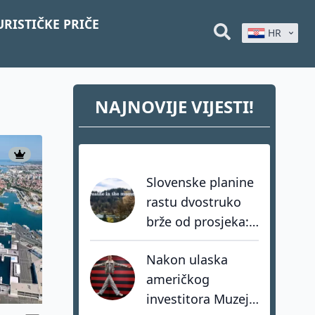
URISTIČKE PRIČE
HR
NAJNOVIJE VIJESTI!
Slovenske planine
rastu dvostruko
brže od prosjeka:
coolcation je
Nakon ulaska
samo dio priče
američkog
investitora Muzej