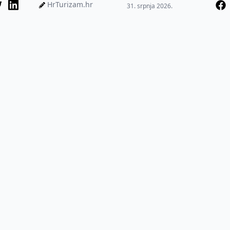
HrTurizam.hr
31. srpnja 2026.