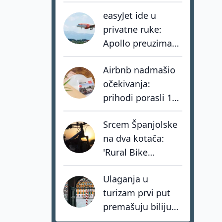
Iluzija ubrzava
easyJet ide u
razvoj vlastite
privatne ruke:
mreže muzeja
Apollo preuzima
jednog od
Airbnb nadmašio
najvećih europskih
očekivanja:
low-cost
prihodi porasli 17
prijevoznika
posto, hoteli rastu
Srcem Španjolske
tri puta brže od
na dva kotača:
privatnog
'Rural Bike
smještaja
Conecta' spašava
Ulaganja u
sela kroz mit o
turizam prvi put
Don Quijoteu
premašuju bilijun
dolara: investitori