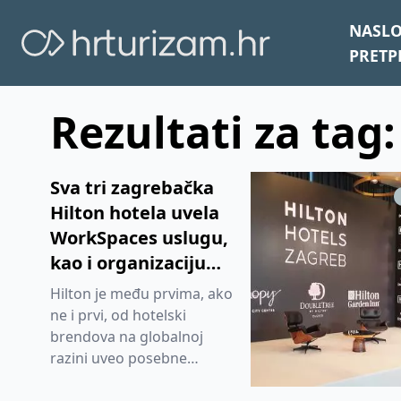
NASL
PRETP
Rezultati za tag
Sva tri zagrebačka
Hilton hotela uvela
WorkSpaces uslugu,
kao i organizaciju
hibridnih
Hilton je među prvima, ako
konferencija
ne i prvi, od hotelski
brendova na globalnoj
razini uveo posebne
zdravstvene protokole