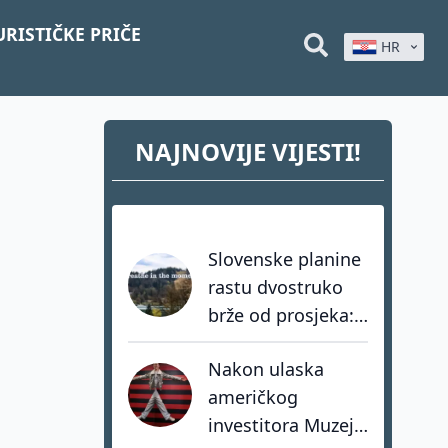
URISTIČKE PRIČE
HR
NAJNOVIJE VIJESTI!
Slovenske planine
rastu dvostruko
brže od prosjeka:
coolcation je
Nakon ulaska
samo dio priče
američkog
investitora Muzej