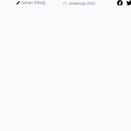
pojavom panedmije
Goran Rihelj
11. studenoga 2020.
koronavirusa tj....