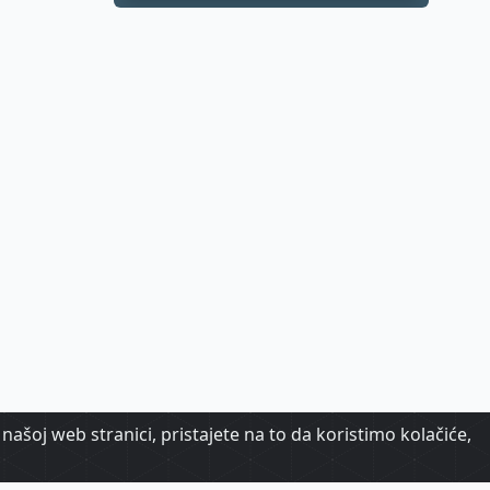
biraju destinacije s
dugoročnom
vizijom
našoj web stranici, pristajete na to da koristimo kolačiće,