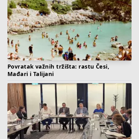
Povratak važnih tržišta: rastu Česi,
Mađari i Talijani