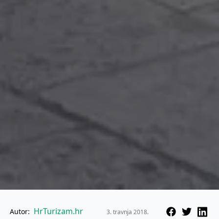
HrTurizam.hr
Autor:
3. travnja 2018.