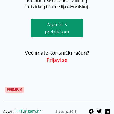
Pretplatite se na sadržaj vodećeg
turističkog b2b medija u Hrvatskoj.
Započni s
pretplatom
Već imate korisnički račun?
Prijavi se
PREMIUM
HrTurizam.hr
Autor:
3. travnja 2018.