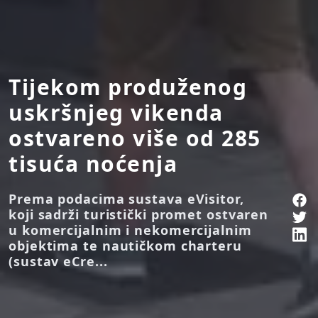
Tijekom produženog
uskršnjeg vikenda
ostvareno više od 285
tisuća noćenja
Prema podacima sustava eVisitor,
koji sadrži turistički promet ostvaren
u komercijalnim i nekomercijalnim
objektima te nautičkom charteru
(sustav eCre...