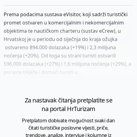
Prema podacima sustava eVisitor, koji sadrži turistički
promet ostvaren u komercijalnim i nekomercijalnim
objektima te nautičkom charteru (sustav eCrew), u
Hrvatskoj je u periodu od siječnja do kraja ožujka
ostvareno 894.000 dolazaka (+19%) i 2,3 milijuna
noćenja (+20%). Od toga su strani turisti ostvarili
596.000 dolazaka (+27%) i 1,6 milijuna noćenja (+29%), a
poraste bilježe i domaći turisti u...
Za nastavak čitanja pretplatite se
na portal HrTurizam
Pretplatom dobivate mogućnost svaki dan
čitati turističke poslovne vijesti, priče,
trendove, analize, intervjue i kolumne iz