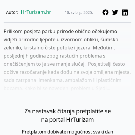
HrTurizam.hr
Autor:
10. svibnja 2025.
Prilikom posjeta parku prirode obično očekujemo
vidjeti prirodne ljepote u izvornom obliku, šumsko
zelenilo, kristalno čiste potoke i jezera. Međutim,
posljednjih godina zbog rastućih problema s
onečišćenjem to je sve manje slučaj. Posjetitelji često
dožive razočaranje kada dođu na svoja omiljena mjesta,
sada zatrpana limenkama, ambalažom ili plastičnim
bocama. Kako bi se navedeni problem u Sjedi...
Za nastavak čitanja pretplatite se
na portal HrTurizam
Pretplatom dobivate mogućnost svaki dan