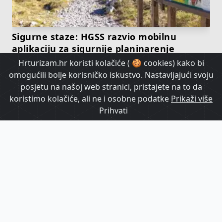
Sigurne staze: HGSS razvio mobilnu
aplikaciju za sigurnije planinarenje
Hrturizam.hr koristi kolačiće ( 🍪 cookies) kako bi
omogućili bolje korisničko iskustvo. Nastavljajući svoju
HrTurizam TV
posjetu na našoj web stranici, pristajete na to da
koristimo kolačiće, ali ne i osobne podatke
Prikaži više
Prihvati