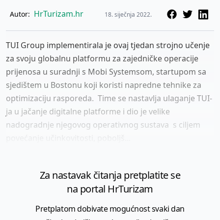
HrTurizam.hr
Autor:
18. siječnja 2022.
TUI Group implementirala je ovaj tjedan strojno učenje
za svoju globalnu platformu za zajedničke operacije
prijenosa u suradnji s Mobi Systemsom, startupom sa
sjedištem u Bostonu koji koristi napredne tehnike za
optimizaciju rasporeda. Time se nastavlja ulaganje TUI-
ja u jačanje digitalne platforme i dio je velike
nadogradnje njegovog operativnog sustava s ciljem
povećanje učinkovitosti, poboljš...
Za nastavak čitanja pretplatite se
na portal HrTurizam
Pretplatom dobivate mogućnost svaki dan