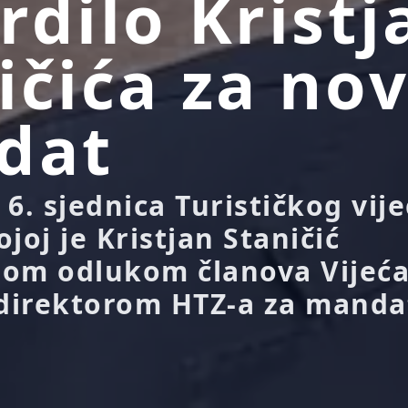
rdilo Kristj
ičića za nov
dat
6. sjednica Turističkog vij
joj je Kristjan Staničić
nom odlukom članova Vijeć
irektorom HTZ-a za mandat