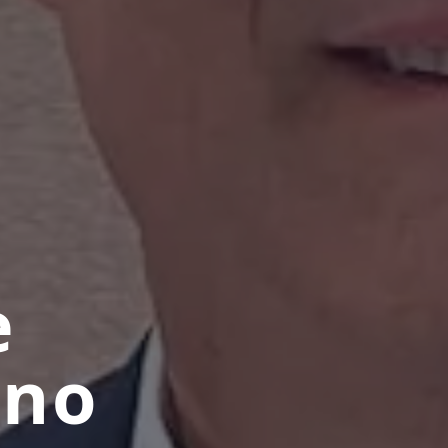
e
sno