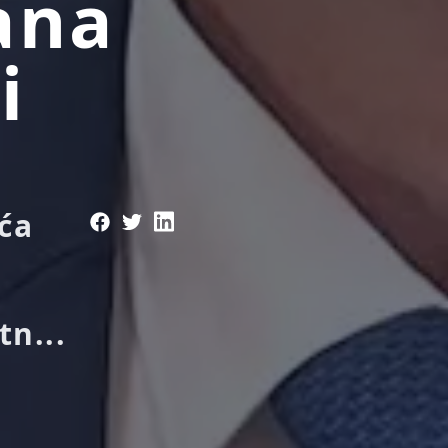
ana
i
eća
a
n...