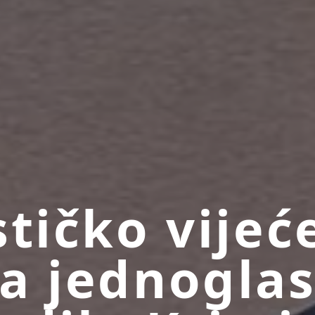
stičko vijeć
a jednogla