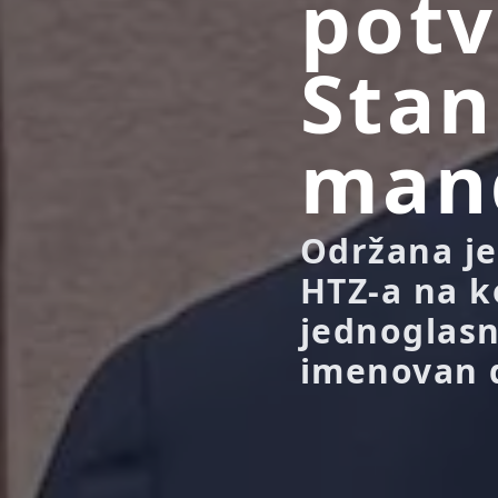
potv
Stan
man
Održana je 
HTZ-a na ko
jednoglas
imenovan d