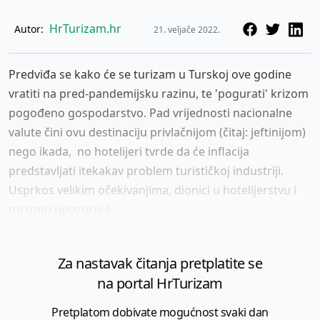
HrTurizam.hr
Autor:
21. veljače 2022.
Predviđa se kako će se turizam u Turskoj ove godine
vratiti na pred-pandemijsku razinu, te 'pogurati' krizom
pogođeno gospodarstvo. Pad vrijednosti nacionalne
valute čini ovu destinaciju privlačnijom (čitaj: jeftinijom)
nego ikada, no hotelijeri tvrde da će inflacija
predstavljati itekakav problem turističkoj industriji.
Usprkos velikim očekivanjima, dionici u hotelijerstvu i
turizmu upozorili s...
Za nastavak čitanja pretplatite se
na portal HrTurizam
Pretplatom dobivate mogućnost svaki dan