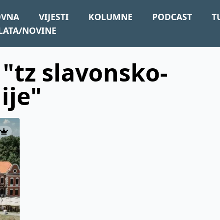
OVNA
VIJESTI
KOLUMNE
PODCAST
T
LATA/NOVINE
 "tz slavonsko-
ije"