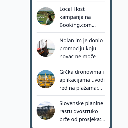
smo izgradili
Local Host
vlastitu stihiju
kampanja na
Booking.com
ostvarila više od
Nolan im je donio
osam milijuna
promociju koju
impresija
novac ne može
kupiti. Favignana
Grčka dronovima i
sada bira kako ne
aplikacijama uvodi
postati žrtva
red na plažama:
vlastitog uspjeha
Kazne za kršenje
Slovenske planine
zakona i do 73.000
rastu dvostruko
eura
brže od prosjeka:
coolcation je