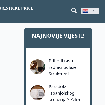
URISTIČKE PRIČE
HR
NAJNOVIJE VIJESTI!
Prihodi rastu,
radnici odlaze:
Strukturni
problem
Paradoks
hrvatskog turizma
„španjolskog
koji dozvole ne
scenarija“: Kako
mogu riješiti