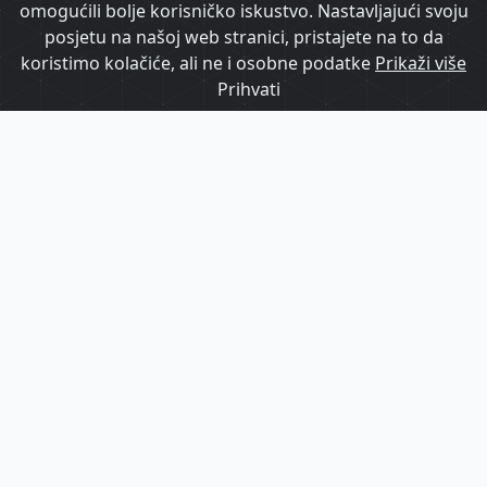
omogućili bolje korisničko iskustvo. Nastavljajući svoju
Hrvatska među najsigurnijima
posjetu na našoj web stranici, pristajete na to da
koristimo kolačiće, ali ne i osobne podatke
Prikaži više
Prihvati
Filmski turizam: Kako Art-kino Croatia
spaja lokalni identitet s međunarodnom
filmskom scenom
HrTurizam TV