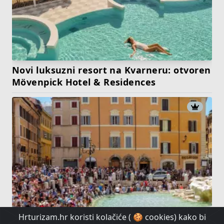
Novi luksuzni resort na Kvarneru: otvoren
Mövenpick Hotel & Residences
Hrturizam.hr koristi kolačiće ( 🍪 cookies) kako bi
Gdje u Europi najviše prijete džeparoši?