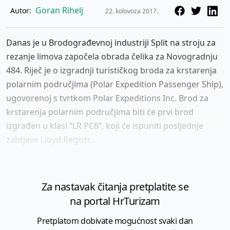
Goran Rihelj
Autor:
22. kolovoza 2017.
Danas je u Brodograđevnoj industriji Split na stroju za
rezanje limova započela obrada čelika za Novogradnju
484. Riječ je o izgradnji turističkog broda za krstarenja
polarnim područjima (Polar Expedition Passenger Ship),
ugovorenoj s tvrtkom Polar Expeditions Inc. Brod za
krstarenja polarnim područjima biti će prvi brod
izgrađen u klasi “LR PC6”, koji će ispuniti posljednje
zahtjeve Lloyd Registr...
Za nastavak čitanja pretplatite se
na portal HrTurizam
Pretplatom dobivate mogućnost svaki dan