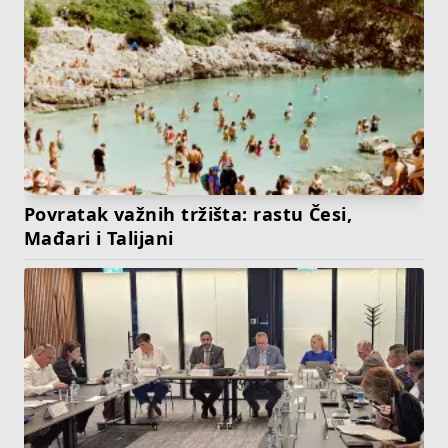
Povratak važnih tržišta: rastu Česi,
Mađari i Talijani