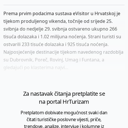
Prema prvim podacima sustava eVisitor u Hrvatskoj je
tijekom produljenog vikenda, točnije od srijede 25.
svibnja do nedjelje 29. svibnja ostvareno ukupno 266
tisuća dolazaka i 1.02 milijuna noćenja. Strani turisti su
ostvarili 233 tisuće dolazaka i 925 tisuća noćenja.
Najposjećenije destinacije tijekom navedenog razdoblja
su Dubrovnik, Poreč, Rovinj, Umag i Funtana, a
gledajući po klasterima najvi...
Za nastavak čitanja pretplatite se
na portal HrTurizam
Pretplatom dobivate mogućnost svaki dan
čitati turističke poslovne vijesti, priče,
trendove, analize, intervjue i kolumne iz