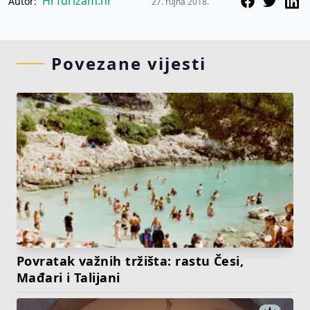
HrTurizam.hr
Autor:
27. rujna 2018.
Povezane vijesti
Povratak važnih tržišta: rastu Česi,
Mađari i Talijani