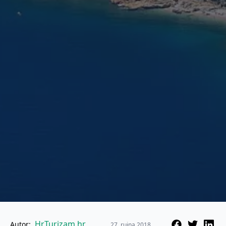
HrTurizam.hr
Autor:
27. rujna 2018.