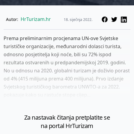
HrTurizam.hr
Autor:
18. siječnja 2022.
Prema preliminarnim procjenama UN-ove Svjetske
turističke organizacije, međunarodni dolasci turista,
odnosno posjetitelja koji noće, bili su 72% ispod
rezultata ostvarenih u predpandemijskoj 2019. godini.
No u odnosu na 2020. globalni turizam je doživio porast
od 4% (415 milijuna prema 400 milijuna). Prvo izdanje
Svjetskog turističkog barometra UNWTO-a za 2022.
pokazuje kako su rastuće stope cijep...
Za nastavak čitanja pretplatite se
na portal HrTurizam