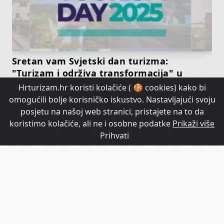
Sretan vam Svjetski dan turizma:
"Turizam i održiva transformacija" u
fokusu globalnih i domaćih aktivnosti
Hrturizam.hr koristi kolačiće ( 🍪 cookies) kako bi
omogućili bolje korisničko iskustvo. Nastavljajući svoju
posjetu na našoj web stranici, pristajete na to da
HrTurizam TV
koristimo kolačiće, ali ne i osobne podatke
Prikaži više
Prihvati