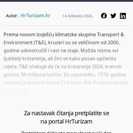
HrTurizam.hr
Autor:
14. kolovoza 2024.
Prema novom izvješću klimatske skupine Transport &
Environment (T&E), kruzeri su se veličinom od 2000.
godine udvostručili i rast ne staje. Možda nismo svi
ljubitelji krstarenja, ali čini se kako posao općenito
cvjeta. T&E očekuje da će na krstarenje 2024. krenuti
gotovo 36 milijuna turista. Za usporedbu, 1970. godine
morima je krstario samo 21 kruzer, dok ih danas postoji
oko 515. ///...
Za nastavak čitanja pretplatite se
na portal HrTurizam