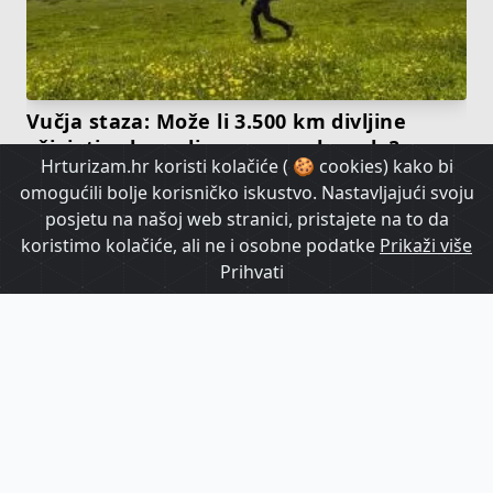
Vučja staza: Može li 3.500 km divljine
oživjeti zaboravljena europska sela?
Hrturizam.hr koristi kolačiće ( 🍪 cookies) kako bi
omogućili bolje korisničko iskustvo. Nastavljajući svoju
HrTurizam TV
posjetu na našoj web stranici, pristajete na to da
koristimo kolačiće, ali ne i osobne podatke
Prikaži više
Prihvati