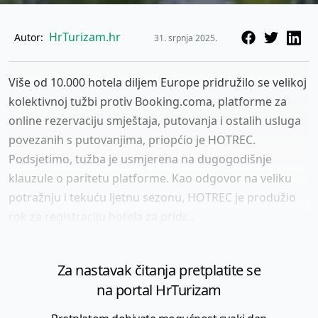
HrTurizam.hr
Autor:
31. srpnja 2025.
Više od 10.000 hotela diljem Europe pridružilo se velikoj
kolektivnoj tužbi protiv Booking.coma, platforme za
online rezervaciju smještaja, putovanja i ostalih usluga
povezanih s putovanjima, priopćio je HOTREC.
Podsjetimo, tužba je usmjerena na dugogodišnje
klauzule o paritetu platforme. Kao odgovor na veliku
potražnju i tekuću ljetnu sezonu, HOTREC je produžio
rok za registraciju hotela za pridr...
Za nastavak čitanja pretplatite se
na portal HrTurizam