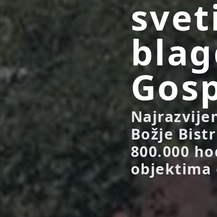
svet
blag
Gos
Najrazvije
Božje Bist
800.000 ho
objektima 