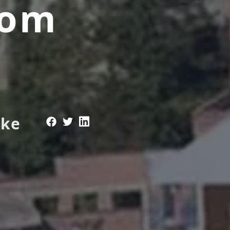
kom
e
jke
o