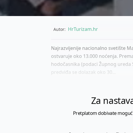
HrTurizam.hr
Autor:
Najrazvijenije nacionalno svetište M
ostvaruje oko 13.000 noćenja. Prema 
hodočasnika (podaci Župnog ureda Sv
predviđa se dolazak oko 30...
Za nastava
Pretplatom dobivate mogućnost