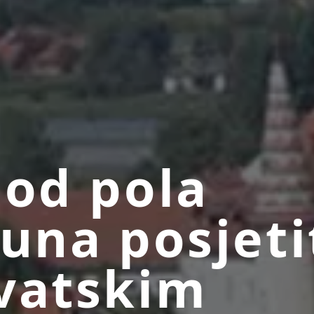
 od pola
juna posjeti
vatskim