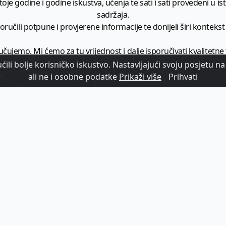
je godine i godine iskustva, učenja te sati i sati provedeni u istr
sadržaja.
ručili potpune i provjerene informacije te donijeli širi kontekst t
učujemo. Mi ćemo za tu vrijednost i dalje isporučivati kvalitetne
minimalno
1728 članaka godišnje
.
ili bolje korisničko iskustvo. Nastavljajući svoju posjetu na 
ali ne i osobne podatke
Prikaži više
Prihvati
zam - vaš izvor informacija iz poslovnog svijeta hrvatskog t
etplatite se na sadržaj vodećeg turističkog b2b medija u Hrvatsk
Započni s
pretplatom
Već imate korisnički račun?
Prijavi se