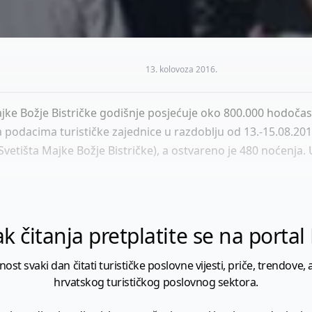
13. kolovoza 2016.
ajke Božje Bistričke godišnje posjećuje oko 800.000 hodočas
podacima turističke zajednice u razdoblju od 13.-15.08.201
etišta Majke Božje Bistričke), a ostvareno je 480 noćenja.
k čitanja pretplatite se na porta
 svaki dan čitati turističke poslovne vijesti, priče, trendove, a
hrvatskog turističkog poslovnog sektora.