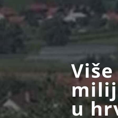
Više
mili
u hr