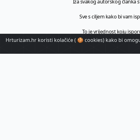
Iza svakog autorskog članka sto
Sve s ciljem kako bi vam ispo
To je vrijednost koju ispor
Hrturizam.hr koristi kolačiće ( 🍪 cookies) kako bi omoguć
HrTuri
Pr