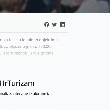
nika te se u lokalnim objektima
5. zabilježeno je oko 250.000
 U istom razdoblju ove godine
l HrTurizam
nalize, intervjue i kolumne iz