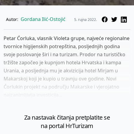
Gordana Ilić-Ostojić
Autor:
5. rujna 2022.
Petar Ćorluka, vlasnik Violeta grupe, najveće regionalne
tvornice higijenskih potrepština, posljednjih godina
svoje poslovanje širi i na turizam. Prodor na turističko
tržište započeo je kupnjom hotela Hrvatska i kampa
Urania, a posljednja mu je akvizicija hotel Mirjam u
Makarskoj koji je kupio u travnju ove godine. Novi
Ćorlukin projekt na području Makarske i vjerojatno
najzanimljivija investicija...
Za nastavak čitanja pretplatite se
na portal HrTurizam