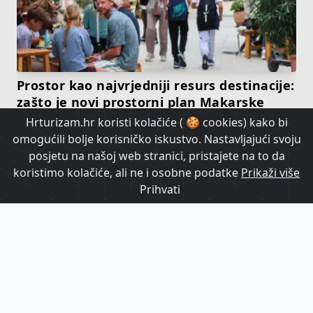
Prostor kao najvrjedniji resurs destinacije:
zašto je novi prostorni plan Makarske
važan i izvan Makarske
Hrturizam.hr koristi kolačiće ( 🍪 cookies) kako bi
omogućili bolje korisničko iskustvo. Nastavljajući svoju
posjetu na našoj web stranici, pristajete na to da
HrTurizam TV
koristimo kolačiće, ali ne i osobne podatke
Prikaži više
Prihvati