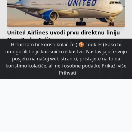
United Airlines uvodi prvu direktnu liniju
New York - Split
Hrturizam.hr koristi kolačiće ( 🍪 cookies) kako bi
omogućili bolje korisničko iskustvo. Nastavljajući svoju
HrTurizam TV
posjetu na našoj web stranici, pristajete na to da
koristimo kolačiće, ali ne i osobne podatke
Prikaži više
Prihvati