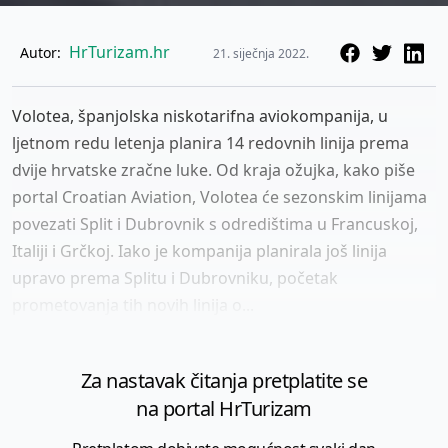
HrTurizam.hr
Autor:
21. siječnja 2022.
Volotea, španjolska niskotarifna aviokompanija, u
ljetnom redu letenja planira 14 redovnih linija prema
dvije hrvatske zračne luke. Od kraja ožujka, kako piše
portal Croatian Aviation, Volotea će sezonskim linijama
povezati Split i Dubrovnik s odredištima u Francuskoj,
Italiji i Grčkoj. Iako je kompanija planirala još linija
upravo prema Splitu i Dubrovniku, početak
prometovanja tih novih linija o...
Za nastavak čitanja pretplatite se
na portal HrTurizam