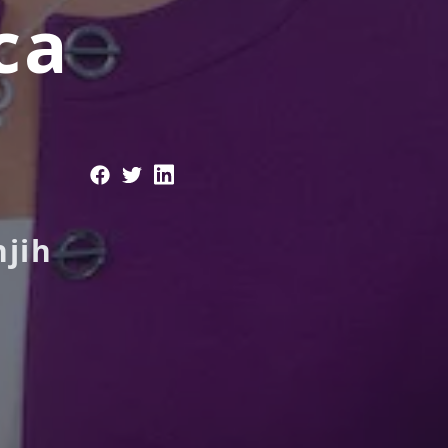
ca
jih