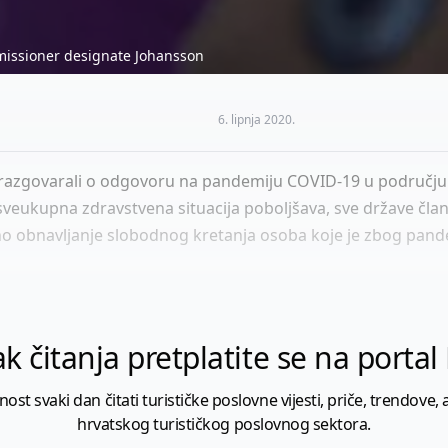
missioner designate Johansson
6. lipnja 2020.
u razgovarali o odgovoru na pandemiju COVID-19 u području 
veukupna zdravstvena situacija poboljšava, sve države čla
no obnavljanje slobodnog kretanja osoba koje je zbog pand
k čitanja pretplatite se na porta
 svaki dan čitati turističke poslovne vijesti, priče, trendove, a
hrvatskog turističkog poslovnog sektora.