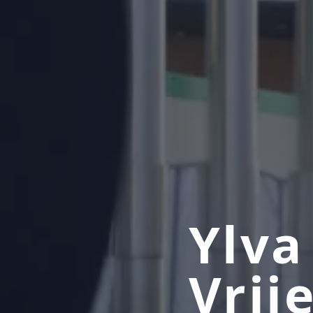
Ylva
Vrij