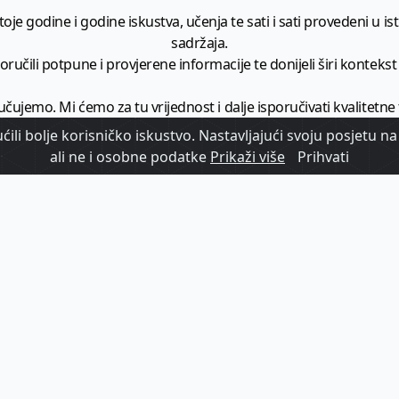
je godine i godine iskustva, učenja te sati i sati provedeni u istr
sadržaja.
ručili potpune i provjerene informacije te donijeli širi kontekst t
učujemo. Mi ćemo za tu vrijednost i dalje isporučivati kvalitetne
minimalno
1728 članaka godišnje
.
ili bolje korisničko iskustvo. Nastavljajući svoju posjetu na 
ali ne i osobne podatke
Prikaži više
Prihvati
zam - vaš izvor informacija iz poslovnog svijeta hrvatskog t
etplatite se na sadržaj vodećeg turističkog b2b medija u Hrvatsk
Započni s
pretplatom
Već imate korisnički račun?
Prijavi se