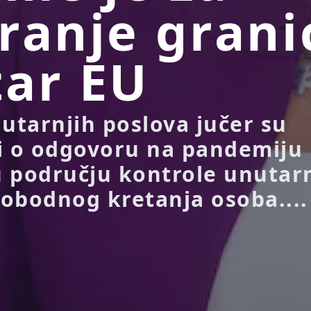
ranje grani
ar EU
nutarnjih poslova jučer su
i o odgovoru na pandemiju
 području kontrole unutarn
slobodnog kretanja osoba....