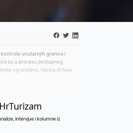
kontrole unutarnjih granica i
nice su u procesu postupnog
emije ograničeno. Većina država
l HrTurizam
nalize, intervjue i kolumne iz