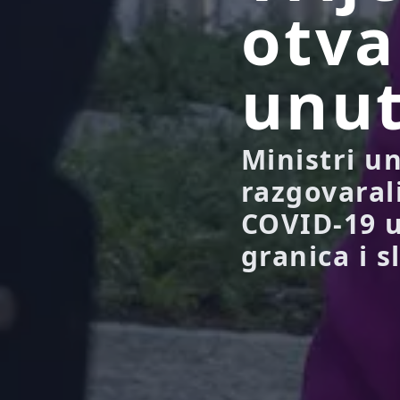
otva
unut
Ministri u
razgovaral
COVID-19 u
granica i 