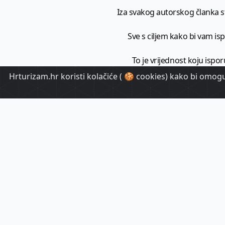
Iza svakog autorskog članka sto
Sve s ciljem kako bi vam ispo
To je vrijednost koju ispor
Hrturizam.hr koristi kolačiće ( 🍪 cookies) kako bi omoguć
HrTuri
Pr