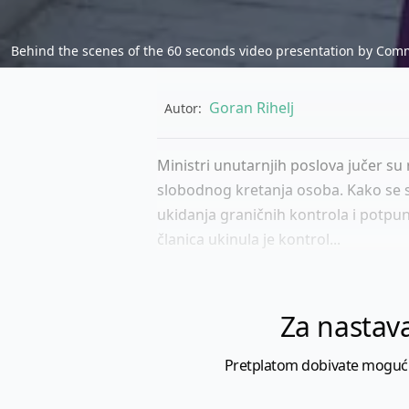
Behind the scenes of the 60 seconds video presentation by Com
Goran Rihelj
Autor:
Ministri unutarnjih poslova jučer s
slobodnog kretanja osoba. Kako se s
ukidanja graničnih kontrola i potpu
članica ukinula je kontrol...
Za nastava
Pretplatom dobivate mogućnost