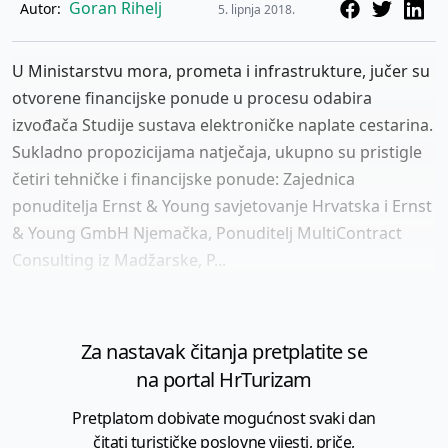
Goran Rihelj
Autor:
5. lipnja 2018.
U Ministarstvu mora, prometa i infrastrukture, jučer su
otvorene financijske ponude u procesu odabira
izvođača Studije sustava elektroničke naplate cestarina.
Sukladno propozicijama natječaja, ukupno su pristigle
četiri tehničke i financijske ponude: Zajednica
ponuditelja Ernst & Young savjetovanje Hrvatska i Ernst
& Young GmbH Njemačka, Ponuditelj MultiContract
Consulting iz Madžarske, P...
Za nastavak čitanja pretplatite se
na portal HrTurizam
Pretplatom dobivate mogućnost svaki dan
čitati turističke poslovne vijesti, priče,