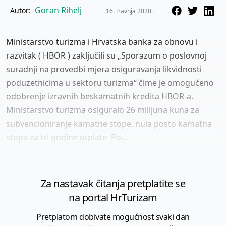
Goran Rihelj
Autor:
16. travnja 2020.
Ministarstvo turizma i Hrvatska banka za obnovu i
razvitak ( HBOR ) zaključili su „Sporazum o poslovnoj
suradnji na provedbi mjera osiguravanja likvidnosti
poduzetnicima u sektoru turizma“ čime je omogućeno
odobrenje izravnih beskamatnih kredita HBOR-a.
Ministarstvo turizma osiguralo 26 milijuna kuna za
subvencioniranje kamatne stope, nula posto kamatna
stopa za tri godine otplate Po...
Za nastavak čitanja pretplatite se
na portal HrTurizam
Pretplatom dobivate mogućnost svaki dan