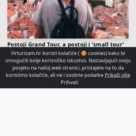
Postoji Grand Tour, a postoji i 'small tour'
koji je sve popularniji. O čemu je riječ?
Hrturizam.hr koristi kolačiće ( 🍪 cookies) kako bi
omogućili bolje korisničko iskustvo. Nastavljajući svoju
posjetu na našoj web stranici, pristajete na to da
HrTurizam TV
koristimo kolačiće, ali ne i osobne podatke
Prikaži više
Prihvati