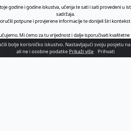
je godine i godine iskustva, učenja te sati i sati provedeni u istr
sadržaja.
ručili potpune i provjerene informacije te donijeli širi kontekst t
učujemo. Mi ćemo za tu vrijednost i dalje isporučivati kvalitetne
minimalno
1728 članaka godišnje
.
ili bolje korisničko iskustvo. Nastavljajući svoju posjetu na 
ali ne i osobne podatke
Prikaži više
Prihvati
zam - vaš izvor informacija iz poslovnog svijeta hrvatskog t
etplatite se na sadržaj vodećeg turističkog b2b medija u Hrvatsk
Započni s
pretplatom
Već imate korisnički račun?
Prijavi se