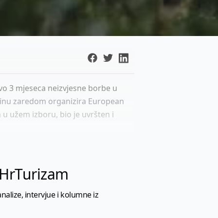
ovo 3 mjeseca neizvjesne borbe u
godinu zaredom organizira European
u užem izboru, bio je uvršten i
l HrTurizam
nalize, intervjue i kolumne iz