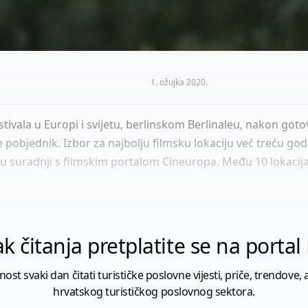
1. ožujka 2020.
stivala u Europi i svijetu, berlinskom Berlinaleu, nakon got
e pobjednik. Izbor za najbolju filmsku lokaciju već treću 
suradnji s filmskim portalom Cineuropa. Među 10 lokacija 
k čitanja pretplatite se na porta
 svaki dan čitati turističke poslovne vijesti, priče, trendove, a
hrvatskog turističkog poslovnog sektora.