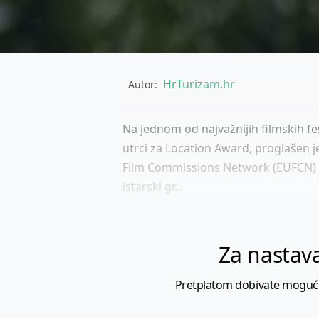
HrTurizam.hr
Autor:
Na jednom od najvažnijih filmskih fe
utrci za Location Award, proglašen j
Film Commissions Network (EUFCN) u 
istarski gr...
Za nastava
Pretplatom dobivate mogućnost