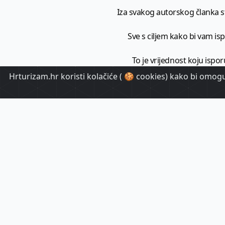
Iza svakog autorskog članka sto
Sve s ciljem kako bi vam ispo
To je vrijednost koju ispor
Hrturizam.hr koristi kolačiće ( 🍪 cookies) kako bi omoguć
HrTuri
Pr