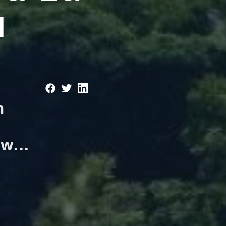
u
m
w...