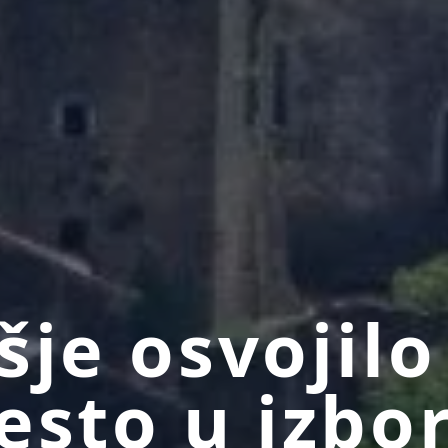
šje osvojilo
esto u izbo