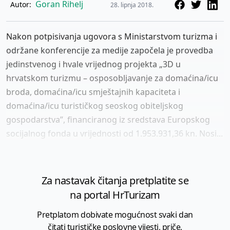
Goran Rihelj
Autor:
28. lipnja 2018.
Nakon potpisivanja ugovora s Ministarstvom turizma i
održane konferencije za medije započela je provedba
jedinstvenog i hvale vrijednog projekta „3D u
hrvatskom turizmu – osposobljavanje za domaćina/icu
broda, domaćina/icu smještajnih kapaciteta i
domaćina/icu turističkog seoskog obiteljskog
gospodarstva”, financiranog iz sredstava Europskog
socijalnog fonda u vrijednosti od 1.953.931,36 kn. Nosi...
Za nastavak čitanja pretplatite se
na portal HrTurizam
Pretplatom dobivate mogućnost svaki dan
čitati turističke poslovne vijesti, priče,