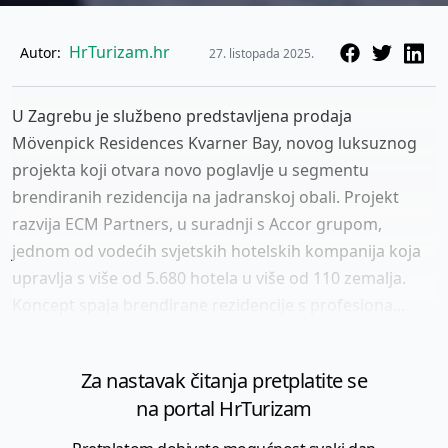
HrTurizam.hr
Autor:
27. listopada 2025.
U Zagrebu je službeno predstavljena prodaja
Mövenpick Residences Kvarner Bay, novog luksuznog
projekta koji otvara novo poglavlje u segmentu
brendiranih rezidencija na jadranskoj obali. Projekt
razvija ECM Partners, u suradnji s Accor grupom,
jednom od vodećih svjetskih hotelskih kompanija koja
upravlja s više od 5.680 hotela u više od 110 zemalja.
Koncept spaja brendirane rezidencije s profesiona...
Za nastavak čitanja pretplatite se
na portal HrTurizam