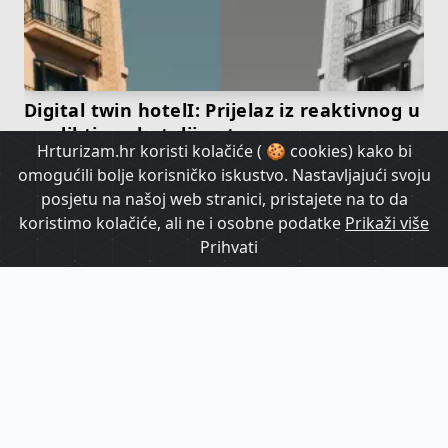
Digital twin hotelI: Prijelaz iz reaktivnog u
prediktivno hotelijerstvo
Hrturizam.hr koristi kolačiće ( 🍪 cookies) kako bi
omogućili bolje korisničko iskustvo. Nastavljajući svoju
HrTurizam TV
posjetu na našoj web stranici, pristajete na to da
koristimo kolačiće, ali ne i osobne podatke
Prikaži više
Prihvati