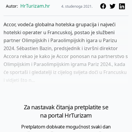
HrTurizam.hr
Autor:
4. studenoga 2021.
Accor, vodeća globalna hotelska grupacija i najveći
hotelski operater u Francuskoj, postao je službeni
partner Olimpijskih i Paraolimpijskih igara u Parizu
2024. Sébastien Bazin, predsjednik i izvršni direktor
Accora rekao je kako je Accor ponosan na partnerstvo s
Olimpijskim i Paraolimpijskim igrama Pariz 2024., kada
će sportaši i gledatelji iz cijelog svijeta doći u Francusku
i vidjeti što n...
Za nastavak čitanja pretplatite se
na portal HrTurizam
Pretplatom dobivate mogućnost svaki dan