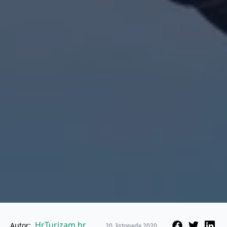
HrTurizam.hr
Autor:
20. listopada 2020.