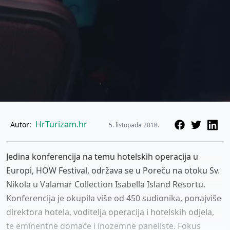
HrTurizam.hr
Autor:
5. listopada 2018.
Jedina konferencija na temu hotelskih operacija u
Europi, HOW Festival, održava se u Poreču na otoku Sv.
Nikola u Valamar Collection Isabella Island Resortu.
Konferencija je okupila više od 450 sudionika, ponajviše
direktora hotela, voditelja operacija i hotelskih odjela,
te eminentne domaće i inozemne paneliste. Fokus