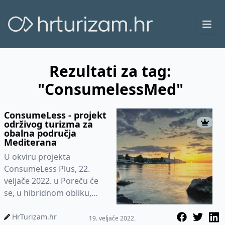
Ope
Rezultati za tag:
"ConsumelessMed"
ConsumeLess - projekt
održivog turizma za
obalna područja
Mediterana
U okviru projekta
ConsumeLess Plus, 22.
veljače 2022. u Poreču će
se, u hibridnom obliku,
održati besplatna
radionica ConsumeLess
HrTurizam.hr
19. veljače 2022.