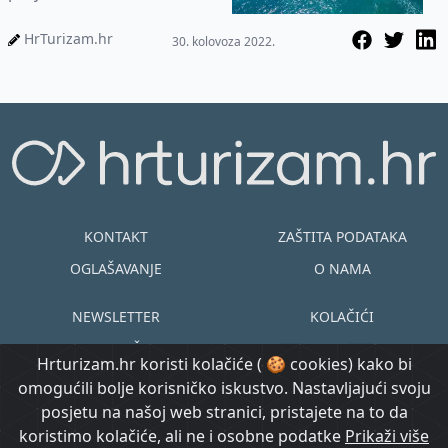
Plus
HrTurizam.hr
30. kolovoza 2022.
KONTAKT
ZAŠTITA PODATAKA
OGLAŠAVANJE
O NAMA
NEWSLETTER
KOLAČIĆI
UVJETI KORIŠTENJA
EN
HR
Hrturizam.hr koristi kolačiće ( 🍪 cookies) kako bi
omogućili bolje korisničko iskustvo. Nastavljajući svoju
© Copyright
posjetu na našoj web stranici, pristajete na to da
@ Created by
Prijavi se
2015.-2026.
koristimo kolačiće, ali ne i osobne podatke
Prikaži više
Morgan Code