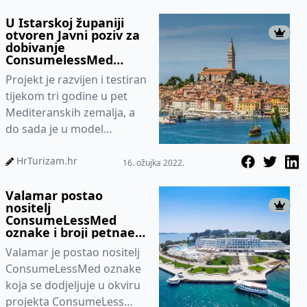
U Istarskoj županiji
otvoren Javni poziv za
dobivanje
ConsumelessMed
oznake
Projekt je razvijen i testiran
tijekom tri godine u pet
Mediteranskih zemalja, a
do sada je u model
uključeno oko 30
destinacija i 300 objekata
HrTurizam.hr
16. ožujka 2022.
Valamar postao
nositelj
ConsumeLessMed
oznake i broji petnaest
Plavih zastava za plaže
Valamar je postao nositelj
ConsumeLessMed oznake
koja se dodjeljuje u okviru
projekta ConsumeLess