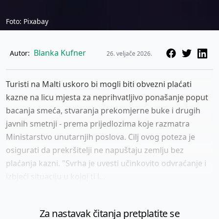
Foto: Pixabay
Blanka Kufner
Autor:
26. veljače 2026.
Turisti na Malti uskoro bi mogli biti obvezni plaćati
kazne na licu mjesta za neprihvatljivo ponašanje poput
bacanja smeća, stvaranja prekomjerne buke i drugih
javnih smetnji - prema prijedlozima koje razmatra
Ministarstvo unutarnjih poslova. Cilj ovog poteza je
osigurati da prekršitelji ne napuštaju zemlju bez
plaćanja kazni. "Svrha je uvesti učinkovito odvraćanje i
izbjeći situaciju u kojoj ti l...
Za nastavak čitanja pretplatite se