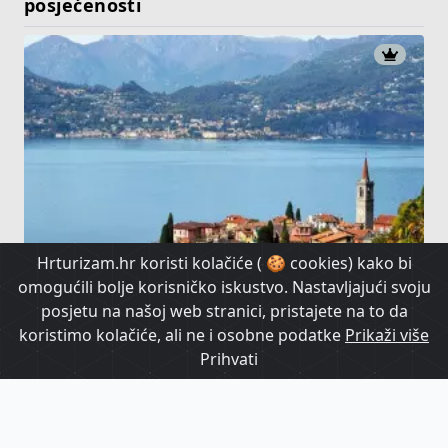
posjećenosti
Hrturizam.hr koristi kolačiće ( 🍪 cookies) kako bi
Talijansko selo uvodi kazne do 200 eura za
omogućili bolje korisničko iskustvo. Nastavljajući svoju
turiste bez majice ili u kupaćim kostimima
posjetu na našoj web stranici, pristajete na to da
koristimo kolačiće, ali ne i osobne podatke
Prikaži više
Prihvati
HrTurizam TV