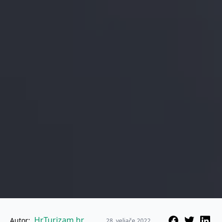
HrTurizam.hr
Autor:
28. veljače 2022.