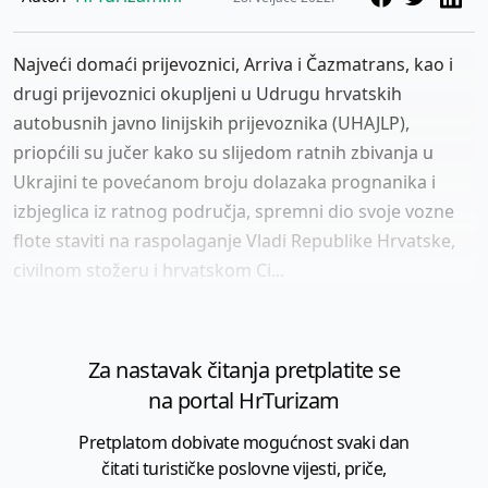
Najveći domaći prijevoznici, Arriva i Čazmatrans, kao i
drugi prijevoznici okupljeni u Udrugu hrvatskih
autobusnih javno linijskih prijevoznika (UHAJLP),
priopćili su jučer kako su slijedom ratnih zbivanja u
Ukrajini te povećanom broju dolazaka prognanika i
izbjeglica iz ratnog područja, spremni dio svoje vozne
flote staviti na raspolaganje Vladi Republike Hrvatske,
civilnom stožeru i hrvatskom Ci...
Za nastavak čitanja pretplatite se
na portal HrTurizam
Pretplatom dobivate mogućnost svaki dan
čitati turističke poslovne vijesti, priče,