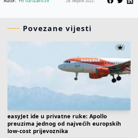
HrTurizam.hr
Autor:
28. veljače 2022.
Povezane vijesti
easyJet ide u privatne ruke: Apollo
preuzima jednog od najvećih europskih
low-cost prijevoznika