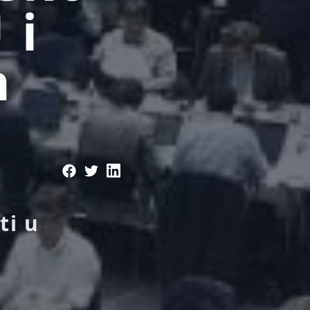
 i
m
u
ti u