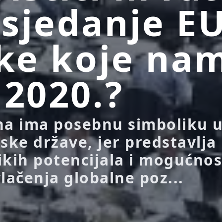
sjedanje EU
ike koje na
 2020.?
na ima posebnu simboliku 
ske države, jer predstavlja
ikih potencijala i mogućnos
lačenja globalne poz...