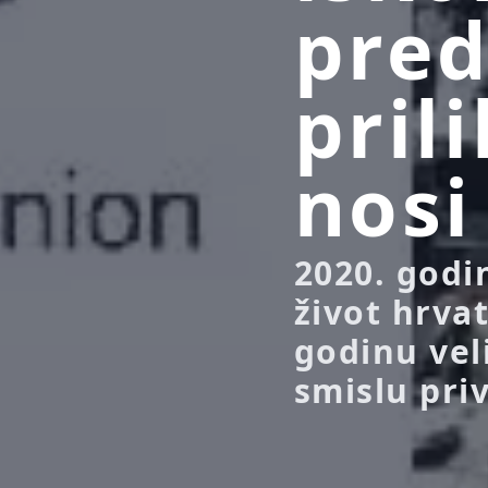
pred
pril
nosi
2020. godi
život hrvat
godinu vel
smislu priv