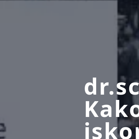
dr.s
Kak
isko