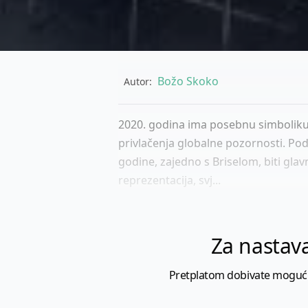
Božo Skoko
Autor:
2020. godina ima posebnu simboliku u
privlačenja globalne pozornosti. Po
godine, zajedno s Briselom, biti gla
reprezentacija, svj...
Za nastava
Pretplatom dobivate mogućnost