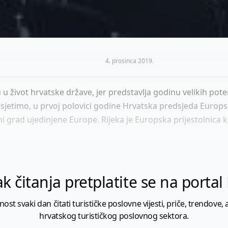
4. prosinca 2019.
 život hrvatske države, jer predstavlja godinu velikih pote
dsjetimo, u prvoj polovici godine Hrvatska predsjeda Europ
vni grad ujedinjene Europe. Rijeka je Europska prijestolnic
k čitanja pretplatite se na porta
 svaki dan čitati turističke poslovne vijesti, priče, trendove, a
hrvatskog turističkog poslovnog sektora.