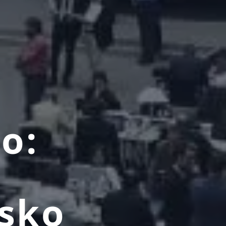
o:
tsko