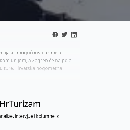
ncijala i mogućnosti u smislu
skom unijom, a Zagreb će na pola
a kulture. Hrvatska nogometna
l HrTurizam
nalize, intervjue i kolumne iz