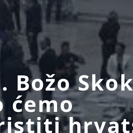
c. Božo Skok
o ćemo
ristiti hrva