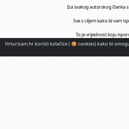
Iza svakog autorskog članka sto
Sve s ciljem kako bi vam ispo
To je vrijednost koju ispor
Hrturizam.hr koristi kolačiće ( 🍪 cookies) kako bi omoguć
HrTuri
Pr