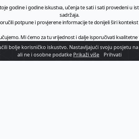
je godine i godine iskustva, učenja te sati i sati provedeni u istr
sadržaja.
ručili potpune i provjerene informacije te donijeli širi kontekst t
učujemo. Mi ćemo za tu vrijednost i dalje isporučivati kvalitetne
minimalno
1728 članaka godišnje
.
ili bolje korisničko iskustvo. Nastavljajući svoju posjetu na 
ali ne i osobne podatke
Prikaži više
Prihvati
zam - vaš izvor informacija iz poslovnog svijeta hrvatskog t
etplatite se na sadržaj vodećeg turističkog b2b medija u Hrvatsk
Započni s
pretplatom
Već imate korisnički račun?
Prijavi se