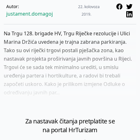
Autor:
22. kolovoza
justament.domagoj
2019.
Na Trgu 128. brigade HV, Trgu Riječke rezolucije i Ulici
Marina Držića uvedena je trajna zabrana parkiranja.
Tako su ovi riječki trgovi postali pješačka zona, kao
nastavak projekta proširivanja javnih površina u Rijeci.
Trgovi će se sada tek minimalno urediti, u smislu
uređenja partera i hortikulture, a radovi bi trebali
započeti uskoro. Kako je prilikom izmjene Odluke o
određivanju javnih par...
Za nastavak čitanja pretplatite se
na portal HrTurizam