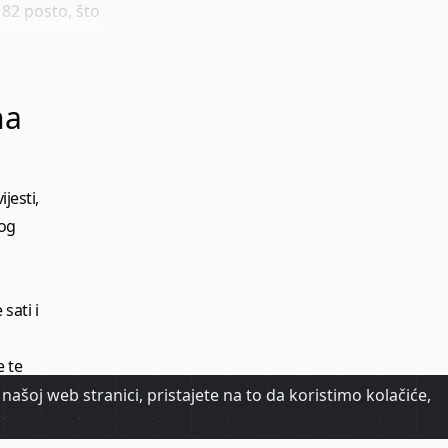
82 posto, što
na
jesti,
kog
sati i
e te
našoj web stranici, pristajete na to da koristimo kolačiće,