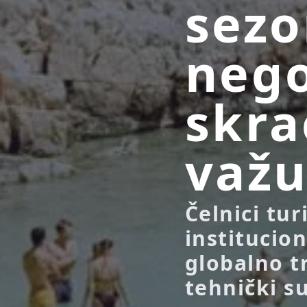
sezo
nego
skra
važu
Čelnici tur
institucion
globalno tr
tehnički s