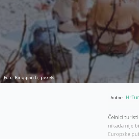
Foto: Bingqian Li, pexels
HrTur
Autor:
Čelnici turist
nikada nije b
Europske putn