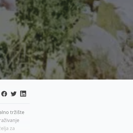
alno tržište
raživanje
elja za