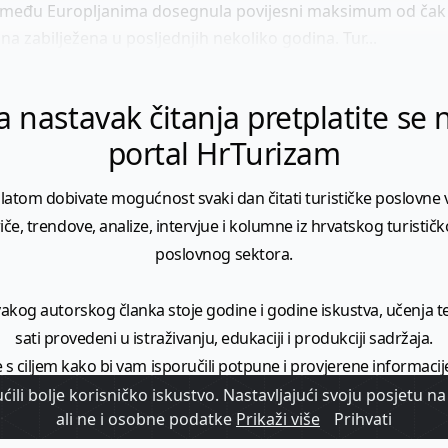
među Europljanima dosegnula povijesni maksimum od čak 
ina zabilježena u posljednjih nekoliko godina. Tur...
a nastavak čitanja pretplatite se 
portal HrTurizam
latom dobivate mogućnost svaki dan čitati turističke poslovne vi
iče, trendove, analize, intervjue i kolumne iz hrvatskog turistič
poslovnog sektora.
vakog autorskog članka stoje godine i godine iskustva, učenja te 
sati provedeni u istraživanju, edukaciji i produkciji sadržaja.
 s ciljem kako bi vam isporučili potpune i provjerene informacij
donijeli širi kontekst turističkih vijesti i trendova.
ili bolje korisničko iskustvo. Nastavljajući svoju posjetu na 
ali ne i osobne podatke
Prikaži više
Prihvati