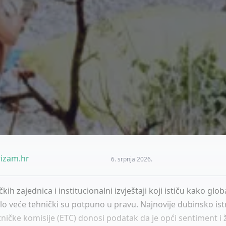
izam.hr
6. srpnja 2026.
ičkih zajednica i institucionalni izvještaji koji ističu kako glob
ilo veće tehnički su potpuno u pravu. Najnovije dubinsko ist
ičke komisije (ETC) donosi podatak da je opći sentiment i ž