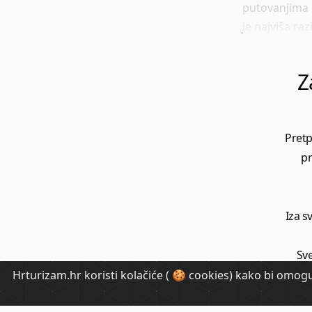
putovanjima 
je najviša raz
Z
Pretp
pr
Iza s
Sve
Hrturizam.hr koristi kolačiće ( 🍪 cookies) kako bi omoguć