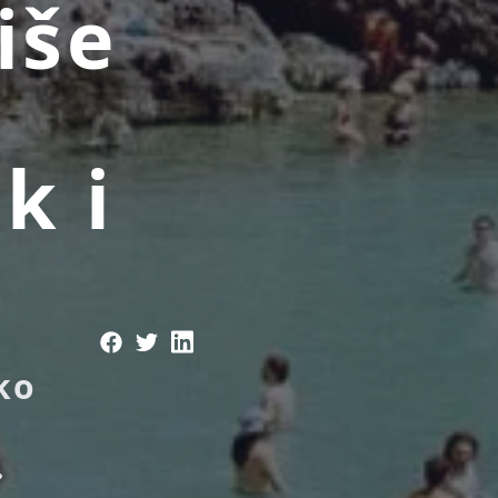
iše
k i
ako
.