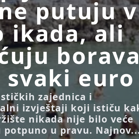
ne putuju v
 ikada, ali
ćuju borava
 svaki euro
ističkih zajednica i
alni izvještaji koji ističu k
žište nikada nije bilo veće
u potpuno u pravu. Najnov..