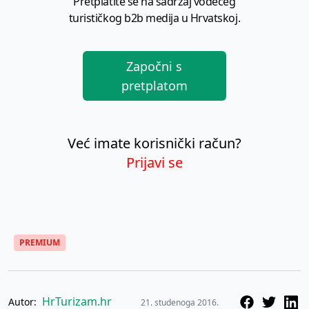
Pretplatite se na sadržaj vodećeg
turističkog b2b medija u Hrvatskoj.
Započni s
pretplatom
Već imate korisnički račun?
Prijavi se
PREMIUM
HrTurizam.hr
Autor:
21. studenoga 2016.