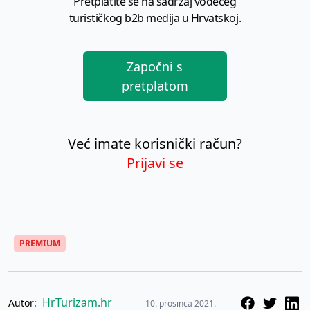
Pretplatite se na sadržaj vodećeg
turističkog b2b medija u Hrvatskoj.
Započni s
pretplatom
Već imate korisnički račun?
Prijavi se
PREMIUM
HrTurizam.hr
Autor:
10. prosinca 2021.