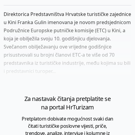
Direktorica Predstavništva Hrvatske turističke zajednice
u Kini Franka Gulin imenovana je novom predsjednicom
Podružnice Europske putničke komisije (ETC) u Kini, a
koja je obilježila svoju 10. godišnjicu djelovanja.
Svečanom obilježavanju ove vrijedne godišnjice
prisustvovali su brojni članovi ETC-a te više od 70
predstavnika iz turističke industrije, među kojima su bili
i predstavnici turoper...
Za nastavak čitanja pretplatite se
na portal HrTurizam
Pretplatom dobivate mogućnost svaki dan
čitati turističke poslovne vijesti, priče,
trendove, analize, intervjue i kolumne iz