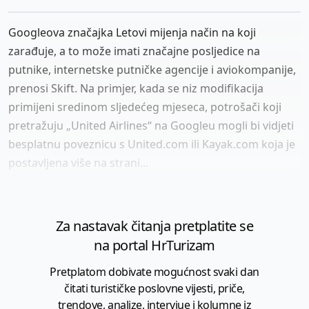
Googleova značajka Letovi mijenja način na koji
zarađuje, a to može imati značajne posljedice na
putnike, internetske putničke agencije i aviokompanije,
prenosi Skift. Na primjer, kada se niz modifikacija
primijeni sredinom sljedećeg mjeseca, potrošači koji
pretražuju „United Airlines“ na Googleu mogli bi vidjeti
besplatnu poveznicu s United.com ili Kayak.com koja je
postavljena više na strani...
Za nastavak čitanja pretplatite se
na portal HrTurizam
Pretplatom dobivate mogućnost svaki dan
čitati turističke poslovne vijesti, priče,
trendove, analize, intervjue i kolumne iz