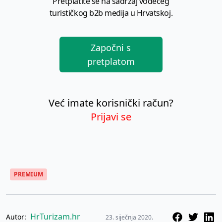
Pretplatite se na sadržaj vodećeg
turističkog b2b medija u Hrvatskoj.
Započni s
pretplatom
Već imate korisnički račun?
Prijavi se
PREMIUM
HrTurizam.hr
Autor:
23. siječnja 2020.