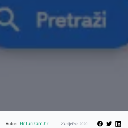
HrTurizam.hr
Autor:
23. siječnja 2020.