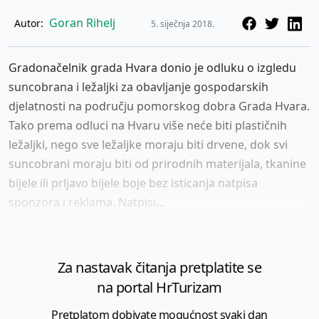
Goran Rihelj
Autor:
5. siječnja 2018.
Gradonačelnik grada Hvara donio je odluku o izgledu
suncobrana i ležaljki za obavljanje gospodarskih
djelatnosti na području pomorskog dobra Grada Hvara.
Tako prema odluci na Hvaru više neće biti plastičnih
ležaljki, nego sve ležaljke moraju biti drvene, dok svi
suncobrani moraju biti od prirodnih materijala, tkanine
bijele ili prljavo bijele boje bez isticanja natpisa
sponzora i reklama. Natpisi...
Za nastavak čitanja pretplatite se
na portal HrTurizam
Pretplatom dobivate mogućnost svaki dan