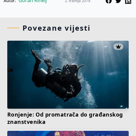
Goran Rihelj
Autor:
2. travnja 2019.
Povezane vijesti
Ronjenje: Od promatrača do građanskog
znanstvenika