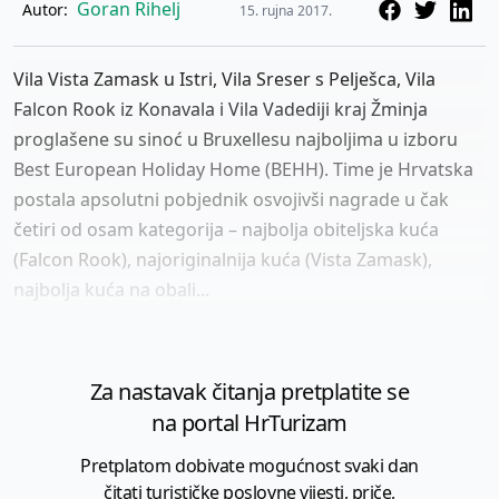
Goran Rihelj
Autor:
15. rujna 2017.
Vila Vista Zamask u Istri, Vila Sreser s Pelješca, Vila
Falcon Rook iz Konavala i Vila Vadediji kraj Žminja
proglašene su sinoć u Bruxellesu najboljima u izboru
Best European Holiday Home (BEHH). Time je Hrvatska
postala apsolutni pobjednik osvojivši nagrade u čak
četiri od osam kategorija – najbolja obiteljska kuća
(Falcon Rook), najoriginalnija kuća (Vista Zamask),
najbolja kuća na obali...
Za nastavak čitanja pretplatite se
na portal HrTurizam
Pretplatom dobivate mogućnost svaki dan
čitati turističke poslovne vijesti, priče,