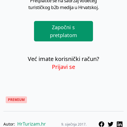
Pretplatite se na sadržaj vodećeg
turističkog b2b medija u Hrvatskoj.
Započni s
pretplatom
Već imate korisnički račun?
Prijavi se
PREMIUM
HrTurizam.hr
Autor:
9. siječnja 2017.