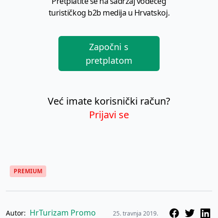
Pretplatite se na sadržaj vodećeg
turističkog b2b medija u Hrvatskoj.
Započni s
pretplatom
Već imate korisnički račun?
Prijavi se
PREMIUM
HrTurizam Promo
Autor:
25. travnja 2019.