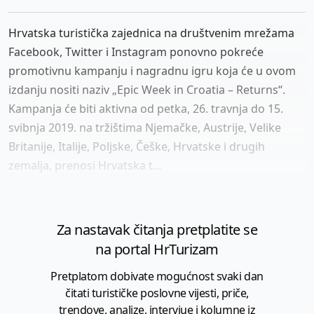
Hrvatska turistička zajednica na društvenim mrežama
Facebook, Twitter i Instagram ponovno pokreće
promotivnu kampanju i nagradnu igru koja će u ovom
izdanju nositi naziv „Epic Week in Croatia – Returns“.
Kampanja će biti aktivna od petka, 26. travnja do 15.
svibnja 2019. na tržištima Njemačke, Austrije, Velike
Britanije, Italije, Poljske, Češke, Hrvatske i drugih
zemalja, prenosi Hrvatska t...
Za nastavak čitanja pretplatite se
na portal HrTurizam
Pretplatom dobivate mogućnost svaki dan
čitati turističke poslovne vijesti, priče,
trendove, analize, intervjue i kolumne iz