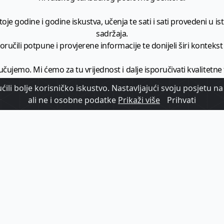
je godine i godine iskustva, učenja te sati i sati provedeni u istr
sadržaja.
ručili potpune i provjerene informacije te donijeli širi kontekst t
učujemo. Mi ćemo za tu vrijednost i dalje isporučivati kvalitetne
minimalno
1728 članaka godišnje
.
ili bolje korisničko iskustvo. Nastavljajući svoju posjetu na 
ali ne i osobne podatke
Prikaži više
Prihvati
zam - vaš izvor informacija iz poslovnog svijeta hrvatskog t
etplatite se na sadržaj vodećeg turističkog b2b medija u Hrvatsk
Započni s
pretplatom
Već imate korisnički račun?
Prijavi se