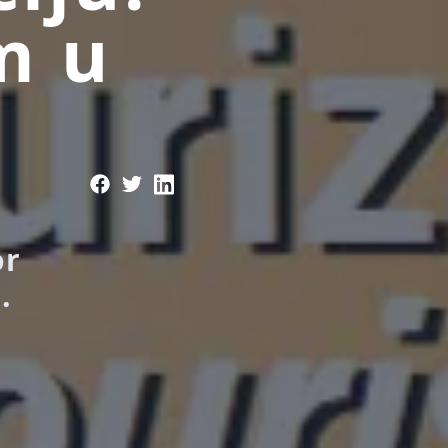
m u
or
.