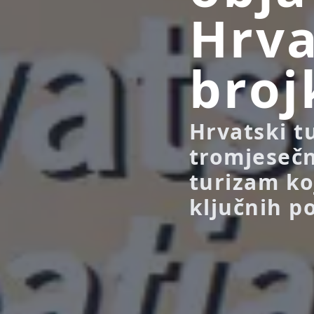
Hrva
bro
Hrvatski t
tromjesečn
turizam ko
ključnih po