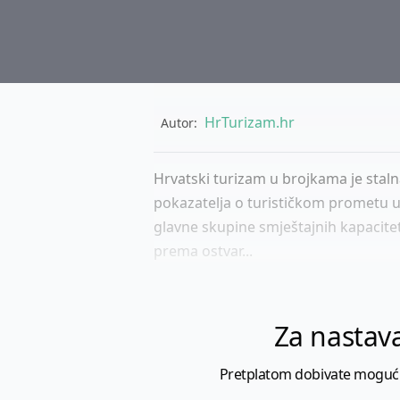
HrTurizam.hr
Autor:
Hrvatski turizam u brojkama je staln
pokazatelja o turističkom prometu u p
glavne skupine smještajnih kapacitet
prema ostvar...
Za nastava
Pretplatom dobivate mogućnost