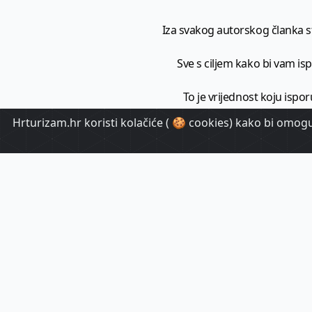
Iza svakog autorskog članka sto
Sve s ciljem kako bi vam ispo
To je vrijednost koju ispor
Hrturizam.hr koristi kolačiće ( 🍪 cookies) kako bi omoguć
HrTuri
Pr