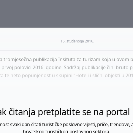
15. studenoga 2016.
a tromjesečna publikacija Insituta za turizam koja u ovom b
rvoj polovici 2016. godine. Sadržaj publikacije čini bruto p
a te neto popunjenost u skupini “Hoteli i slični objekti u 2
k čitanja pretplatite se na porta
 svaki dan čitati turističke poslovne vijesti, priče, trendove, a
hrvatskog turističkog poslovnog sektora.