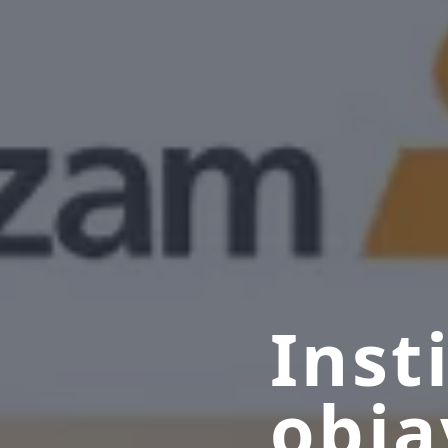
Inst
obja