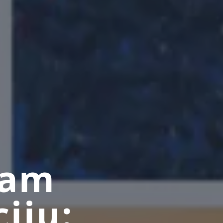
zam
iju: