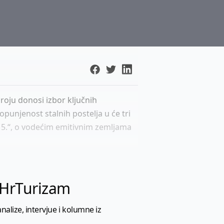
roju donosi izbor ključnih
opunjenost stalnih postelja u će tri
015.“, o vodećim emitivnim zemljama
l HrTurizam
nalize, intervjue i kolumne iz