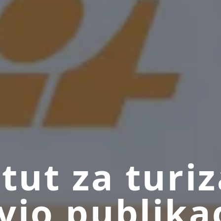
itut za turi
vio publikac