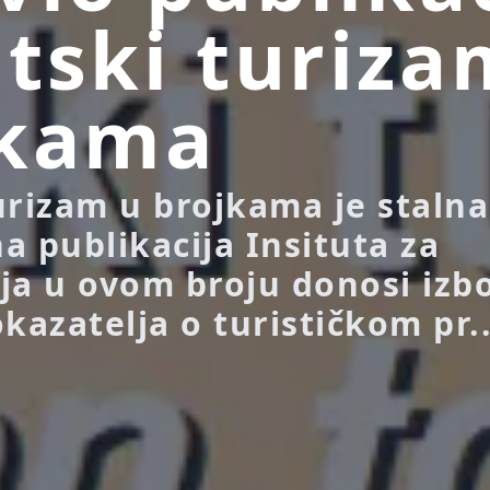
tski turiza
jkama
urizam u brojkama je stalna
a publikacija Insituta za
ja u ovom broju donosi izb
kazatelja o turističkom pr..