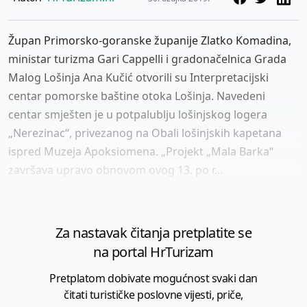
Župan Primorsko-goranske županije Zlatko Komadina,
ministar turizma Gari Cappelli i gradonačelnica Grada
Malog Lošinja Ana Kučić otvorili su Interpretacijski
centar pomorske baštine otoka Lošinja. Navedeni
centar smješten je u potpalublju lošinjskog logera
„Nerezinac“, privezanog na Obali lošinjskih kapetana
ispred Muzeja Apoksiomena. „Projekt „Mala Barka“
završava upravo obnovom ovog 13. po r...
Za nastavak čitanja pretplatite se
na portal HrTurizam
Pretplatom dobivate mogućnost svaki dan
čitati turističke poslovne vijesti, priče,