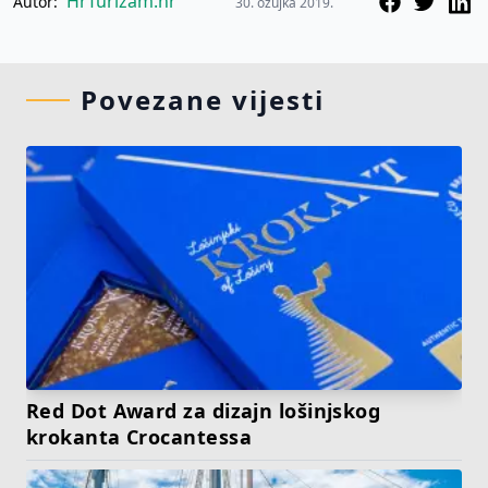
HrTurizam.hr
Autor:
30. ožujka 2019.
Povezane vijesti
Red Dot Award za dizajn lošinjskog
krokanta Crocantessa