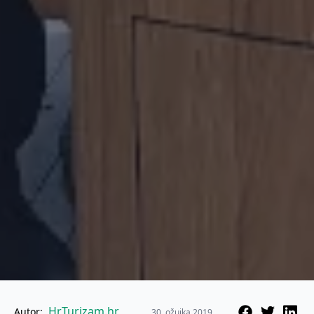
HrTurizam.hr
Autor:
30. ožujka 2019.