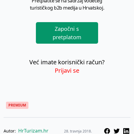
Pretplatite se na sadržaj vodećeg
turističkog b2b medija u Hrvatskoj.
Započni s
pretplatom
Već imate korisnički račun?
Prijavi se
PREMIUM
HrTurizam.hr
Autor:
28. travnja 2018.