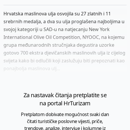
Hrvatska maslinova ulja osvojila su 27 zlatnih i 11
srebrnih medalja, a dva su ulja proglašena najboljima u
svojoj kategoriji u SAD-u na natjecanju New York
International Olive Oil Competition, NYOOC, na kojemu
grupa međunarodnih stručnjaka degustira uzorke
gotovo 700 ekstra djevičanskih maslinovih ulja iz cijelog
svijeta kako bi odlučili koji zaslužuju biti prepoznati kao
ponajbolja maslinova ulj...
Za nastavak čitanja pretplatite se
na portal HrTurizam
Pretplatom dobivate mogućnost svaki dan
čitati turističke poslovne vijesti, priče,
trendove, analize, intervjue i kolumne iz