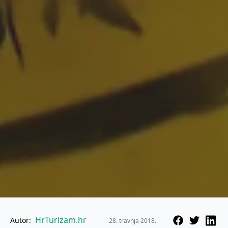
HrTurizam.hr
Autor:
28. travnja 2018.