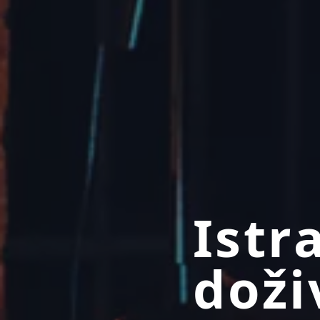
Istr
doži