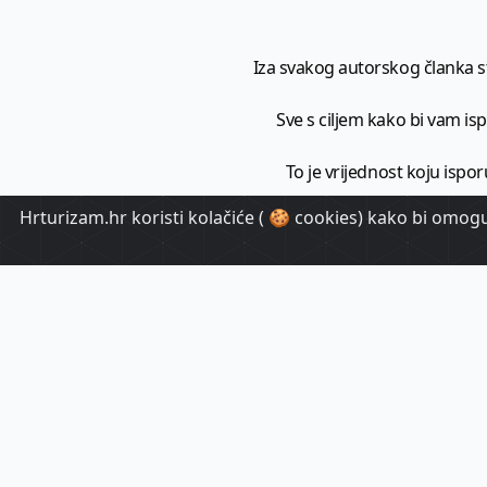
Iza svakog autorskog članka sto
Sve s ciljem kako bi vam ispo
To je vrijednost koju ispor
Hrturizam.hr koristi kolačiće ( 🍪 cookies) kako bi omoguć
HrTuri
Pr