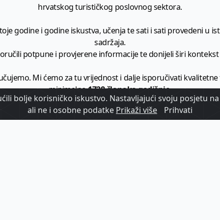
hrvatskog turističkog poslovnog sektora.
je godine i godine iskustva, učenja te sati i sati provedeni u istr
sadržaja.
ručili potpune i provjerene informacije te donijeli širi kontekst t
učujemo. Mi ćemo za tu vrijednost i dalje isporučivati kvalitetne
minimalno
1728 članaka godišnje
.
ili bolje korisničko iskustvo. Nastavljajući svoju posjetu na 
ali ne i osobne podatke
Prikaži više
Prihvati
zam - vaš izvor informacija iz poslovnog svijeta hrvatskog t
etplatite se na sadržaj vodećeg turističkog b2b medija u Hrvatsk
Započni s
pretplatom