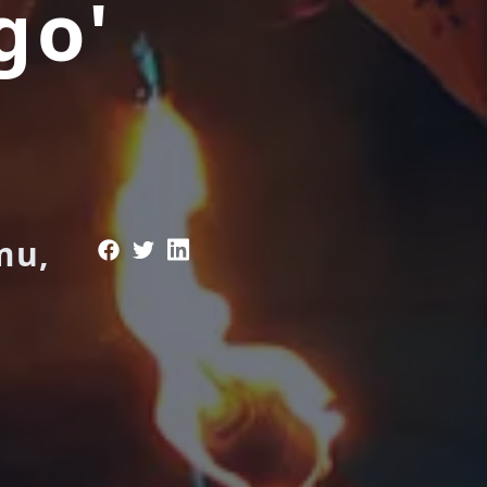
go'
mu,