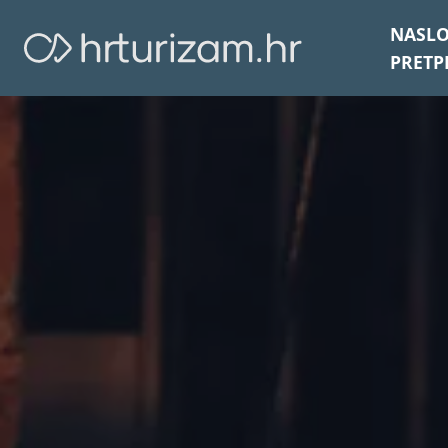
NASL
PRETP