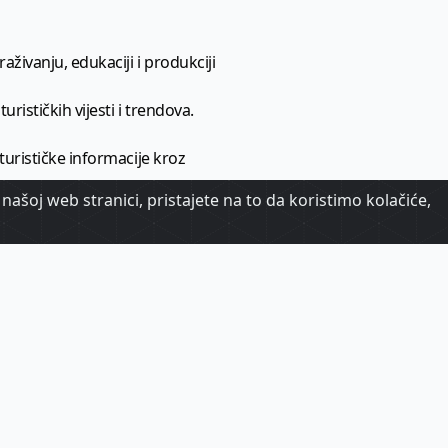
aživanju, edukaciji i produkciji
urističkih vijesti i trendova.
 turističke informacije kroz
našoj web stranici, pristajete na to da koristimo kolačiće,
urizma.
oj.