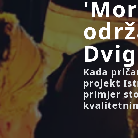
'Mor
održ
Dvi
Kada priča
projekt Ist
primjer st
kvalitetnim