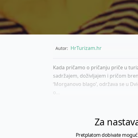
HrTurizam.hr
Autor:
Kada pričamo o pričanju priče u turiz
sadržajem, doživljajem i pričom brend
‘Morganovo blago’, održava se u Dvig
o...
Za nastava
Pretplatom dobivate mogućnost