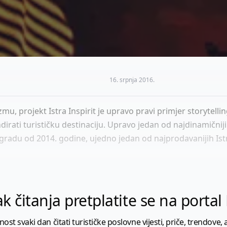
16. srpnja 2016.
mu, projekt Istra Inspirit je upravo pravi primjer storytelli
irati turističku destinaciju. Upravo jedan od najdinamičnijih 
radu od 2014. godine, ujedno jedan od najprodavanijih Istr
k čitanja pretplatite se na porta
 svaki dan čitati turističke poslovne vijesti, priče, trendove, a