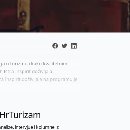
nga u turizmu i kako kvalitetnim
Istra Inspirit doživljaja
a Inspirit doživljaja na programu je
l HrTurizam
nalize, intervjue i kolumne iz