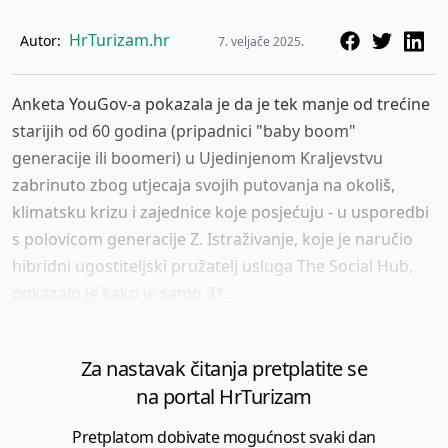
HrTurizam.hr
Autor:
7. veljače 2025.
Anketa YouGov-a pokazala je da je tek manje od trećine
starijih od 60 godina (pripadnici "baby boom"
generacije ili boomeri) u Ujedinjenom Kraljevstvu
zabrinuto zbog utjecaja svojih putovanja na okoliš,
klimatsku krizu i zajednice koje posjećuju - u usporedbi
s polovicom generacije Z. Istraživanje, koje je naručio
hibridni ugostiteljski pružatelj usluga The Social Hub,
pokazalo je kako je samo 31...
Za nastavak čitanja pretplatite se
na portal HrTurizam
Pretplatom dobivate mogućnost svaki dan