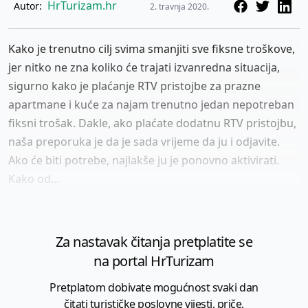
HrTurizam.hr
Autor:
2. travnja 2020.
Kako je trenutno cilj svima smanjiti sve fiksne troškove,
jer nitko ne zna koliko će trajati izvanredna situacija,
sigurno kako je plaćanje RTV pristojbe za prazne
apartmane i kuće za najam trenutno jedan nepotreban
fiksni trošak. Dakle, ako plaćate dodatnu RTV pristojbu,
naša preporuka je da je sada vrijeme da ju i odjavite.
Ako će biti potrebe, najlakše ju je ponovno aktivirati.
Kako od...
Za nastavak čitanja pretplatite se
na portal HrTurizam
Pretplatom dobivate mogućnost svaki dan
čitati turističke poslovne vijesti, priče,